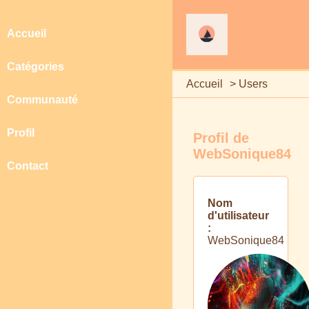
Accueil
Catégories
Accueil
>
Users
Communauté
Profil
Profil de
WebSonique84
Contact
Nom
d'utilisateur
:
WebSonique84