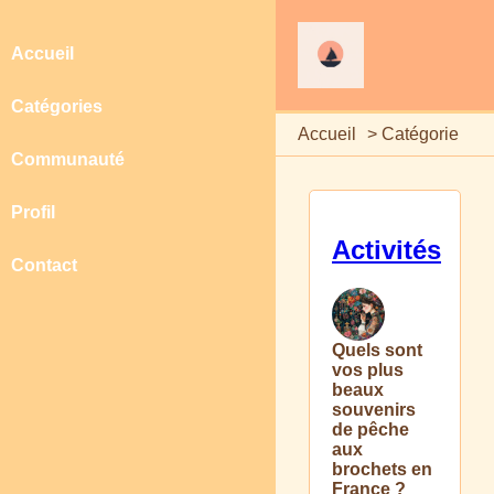
Accueil
Catégories
Accueil
>
Catégorie
Communauté
Profil
Activités
Contact
Quels sont
vos plus
beaux
souvenirs
de pêche
aux
brochets en
France ?