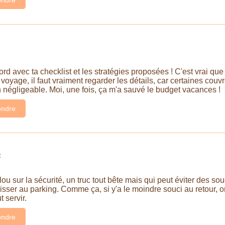
d avec ta checklist et les stratégies proposées ! C'est vrai que
oyage, il faut vraiment regarder les détails, car certaines couvr
n négligeable. Moi, une fois, ça m'a sauvé le budget vacances !
ndre
:
lou sur la sécurité, un truc tout bête mais qui peut éviter des so
aisser au parking. Comme ça, si y'a le moindre souci au retour, 
 servir.
ndre