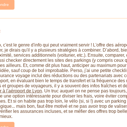
ndre
:
 c'est le genre d'info qui peut vraiment servir ! L'offre des aéropo
, je dirais qu'il y a plusieurs stratégies à combiner. D'abord, b
imité, services additionnels (voiturier, etc.). Ensuite, compare
aussi checker directement les sites des parkings (y compris ceux q
s ailleurs. Et, comme dit plus haut, anticiper au maximum pour bé
ée, sauf coup de bol improbable. Perso, j'ai une petite checklist
rance voyage inclut des réductions ou des partenariats avec ce
port, en évaluant bien le temps de transfert et la fréquence des nav
 et groupes de voyageurs, il y a souvent des infos fraîches et d
r à l'aéroport de Lyon
. Un truc auquel on ne pense pas toujours, c
re une option intéressante pour diviser les frais, voire éviter co
s. Et si on habite pas trop loin, le vélo (si, si !) avec un parkin
que... mais bon, faut être motivé et ne pas avoir trop de valises !
vérifier les assurances incluses, et se méfier des offres trop bell
 mieux.
ndre