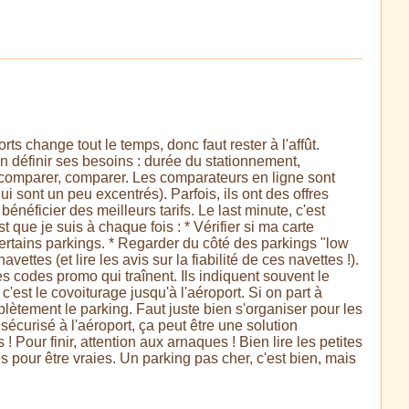
rts change tout le temps, donc faut rester à l'affût.
ien définir ses besoins : durée du stationnement,
r, comparer, comparer. Les comparateurs en ligne sont
ui sont un peu excentrés). Parfois, ils ont des offres
néficier des meilleurs tarifs. Le last minute, c'est
 que je suis à chaque fois : * Vérifier si ma carte
rtains parkings. * Regarder du côté des parkings "low
ettes (et lire les avis sur la fiabilité de ces navettes !).
es codes promo qui traînent. Ils indiquent souvent le
'est le covoiturage jusqu'à l'aéroport. Si on part à
mplètement le parking. Faut juste bien s'organiser pour les
g sécurisé à l'aéroport, ça peut être une solution
 Pour finir, attention aux arnaques ! Bien lire les petites
es pour être vraies. Un parking pas cher, c'est bien, mais