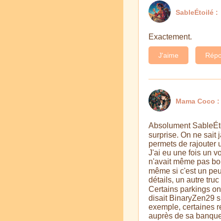
SableÉtoilé :
Exactement.
J'aime
Répo
Mama Coco :
Absolument SableÉtoi
surprise. On ne sait 
permets de rajouter u
J'ai eu une fois un vo
n'avait même pas boug
même si c'est un peu 
détails, un autre tru
Certains parkings ont
disait BinaryZen29 s
exemple, certaines re
auprès de sa banque.