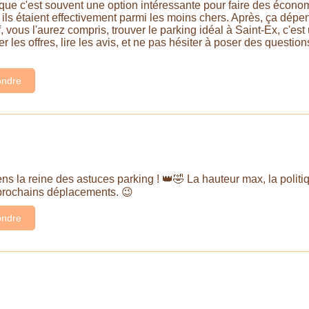
que c'est souvent une option intéressante pour faire des économi
t ils étaient effectivement parmi les moins chers. Après, ça dépen
ef, vous l'aurez compris, trouver le parking idéal à Saint-Ex, c'es
les offres, lire les avis, et ne pas hésiter à poser des questio
ndre
 la reine des astuces parking ! 👑🤣 La hauteur max, la politique
 prochains déplacements. 😉
ndre