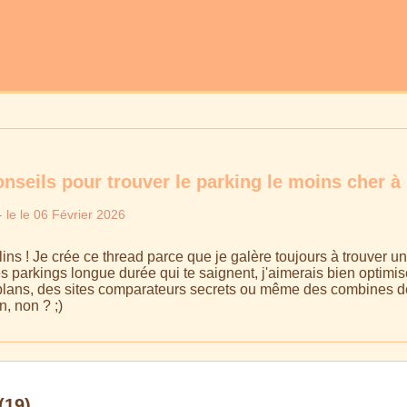
nseils pour trouver le parking le moins cher à 
- le le 06 Février 2026
ins ! Je crée ce thread parce que je galère toujours à trouver u
les parkings longue durée qui te saignent, j'aimerais bien opti
lans, des sites comparateurs secrets ou même des combines de 
n, non ? ;)
(19)