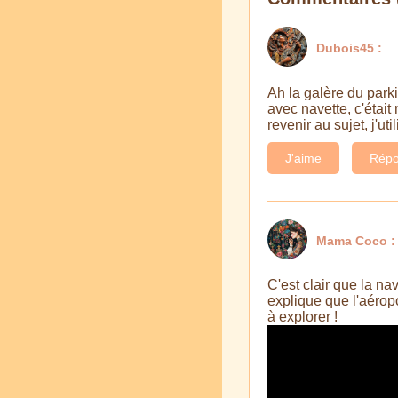
Dubois45 :
Ah la galère du parki
avec navette, c'était
revenir au sujet, j'u
J'aime
Répo
Mama Coco :
C'est clair que la na
explique que l'aérop
à explorer !