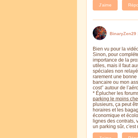
J'aime
Répo
BinaryZen29 
Bien vu pour la vidéo,
Sinon, pour compléter
importance de la prox
utiles, mais il faut 
spéciales non relayée
rarement une bonne id
bancaire ou mon assu
cost" autour de l'aéro
* Éplucher les forums
parking le moins che
plusieurs, ça peut êt
horaires et les bagage
économique et écologi
lignes des contrats, 
un parking sûr, c'est
J'aime
Répo