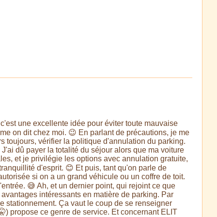
c'est une excellente idée pour éviter toute mauvaise
omme on dit chez moi. 😉 En parlant de précautions, je me
 toujours, vérifier la politique d'annulation du parking.
 J'ai dû payer la totalité du séjour alors que ma voiture
s, et je privilégie les options avec annulation gratuite,
nquillité d'esprit. 😊 Et puis, tant qu'on parle de
utorisée si on a un grand véhicule ou un coffre de toit.
entrée. 😅 Ah, et un dernier point, qui rejoint ce que
s avantages intéressants en matière de parking. Par
r le stationnement. Ça vaut le coup de se renseigner
 🤫) propose ce genre de service. Et concernant ELIT