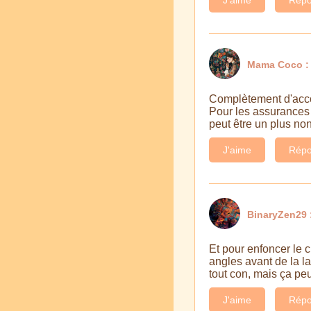
Mama Coco :
Complètement d'accor
Pour les assurances v
peut être un plus no
J'aime
Répo
BinaryZen29 
Et pour enfoncer le c
angles avant de la l
tout con, mais ça peut
J'aime
Répo