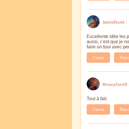
SableÉtoilé :
Excellente idée les p
aussi, c'est que je 
faire un tour avec pe
J'aime
Répo
BinaryZen29 
Tout à fait.
J'aime
Répo