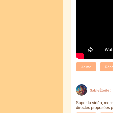
J'aime
Répo
SableÉtoilé :
Super la vidéo, merc
directes proposées pa