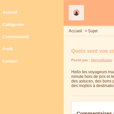
Accueil
Catégories
Accueil
>
Sujet
Communauté
Profil
Quels sont vos co
Posté par :
MemeMaster
Contact
Hello les voyageurs mal
minute hors de prix et 
des astuces, des bons p
des mojitos à destinatio
Commentaires 