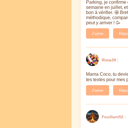
Parking, je confirme 
semaine en juillet, e
bon à vérifier. 🤩 Br
méthodique, comparer 
peut y arriver ! 🥳
J'aime
Répo
Rima39 :
Mama Coco, tu deviens
tes textes pour mes
J'aime
Répo
Feuillant52 :