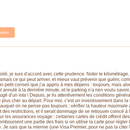
ndre
lé, je suis d'accord avec cette prudence. Noter le kilométrage, 
jamais ce qui peut arriver, et mieux vaut prévenir que guérir, c
n petit conseil que j'ai appris à mes dépens : toujours, mais alors
l annulé à la dernière minute, et le parking n'a rien voulu savoir.
é d'un iota ! Depuis, je lis attentivement les conditions générale
plus cher au départ. Pour moi, c'est un investissement dans la tra
c auquel on ne pense pas toujours : vérifier la hauteur maximale a
 des restrictions, et il serait dommage de se retrouver coincé à l'
ur les assurances voyage : certaines cartes de crédit offrent de
mboursent une partie des frais si on utilise la carte pour régle
 Je sais que la mienne (une Visa Premier, pour ne pas la citer