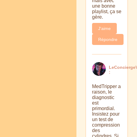
mais avec
une bonne
playlist, ça se
gère.
J'aime
Répondre
LeConciergeV
:
MedTripper a
raison, le
diagnostic
est
primordial.
Insistez pour
un test de
compression
des
cylindres. Si