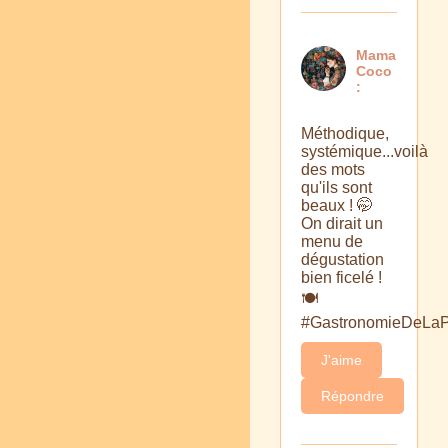
Mama
Coco
:
Méthodique,
systémique...voilà
des mots
qu'ils sont
beaux ! 🤭
On dirait un
menu de
dégustation
bien ficelé !
🍽
#GastronomieDeLa
J'aime
Répondre