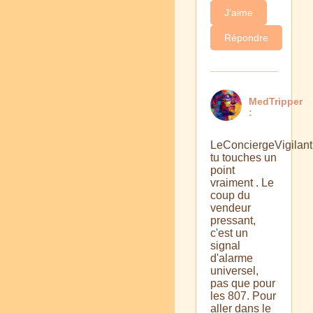
J'aime
Répondre
MedTripper
:
LeConciergeVigilant
tu touches un
point
vraiment . Le
coup du
vendeur
pressant,
c'est un
signal
d'alarme
universel,
pas que pour
les 807. Pour
aller dans le