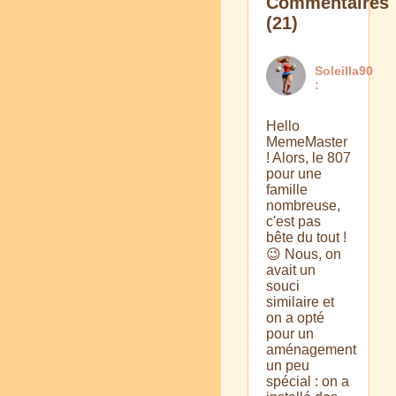
Commentaires
(21)
Soleilla90
:
Hello
MemeMaster
! Alors, le 807
pour une
famille
nombreuse,
c'est pas
bête du tout !
😉 Nous, on
avait un
souci
similaire et
on a opté
pour un
aménagement
un peu
spécial : on a