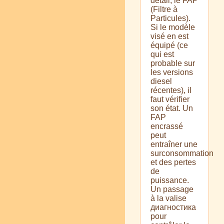
détail, le FAP
(Filtre à
Particules).
Si le modèle
visé en est
équipé (ce
qui est
probable sur
les versions
diesel
récentes), il
faut vérifier
son état. Un
FAP
encrassé
peut
entraîner une
surconsommation
et des pertes
de
puissance.
Un passage
à la valise
диагностика
pour