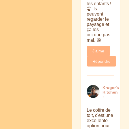
les enfants !
🤩 Ils
peuvent
regarder le
paysage et
ça les
occupe pas
mal. 😁
J'aime
Répondre
Kruger's
Kitchen
:
Le coffre de
toit, c'est une
excellente
option pour