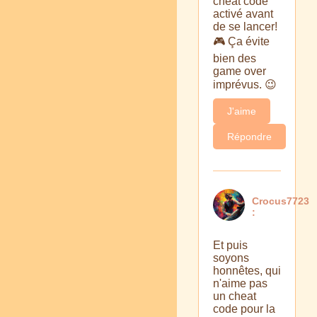
cheat code
activé avant
de se lancer!
🎮 Ça évite
bien des
game over
imprévus. 😉
J'aime
Répondre
Crocus7723
:
Et puis
soyons
honnêtes, qui
n'aime pas
un cheat
code pour la