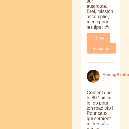
sur
autoroute.
Bref, mission
accomplie,
merci pour
les tips ! 😎
J'aime
Répondre
AnalogExplor
:
Content que
le 807 ait fait
le job pour
ton road trip !
Pour ceux
qui seraient
intéressés
par ce