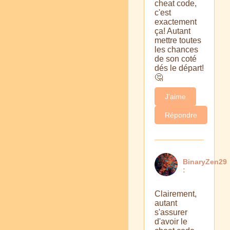
cheat code,
c'est
exactement
ça! Autant
mettre toutes
les chances
de son coté
dés le départ!
🤔
J'aime
Répondre
BinaryZen29
:
Clairement,
autant
s'assurer
d'avoir le