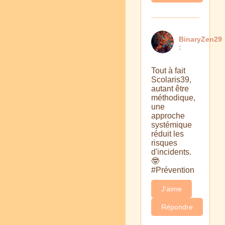
BinaryZen29
:
Tout à fait
Scolaris39,
autant être
méthodique,
une
approche
systémique
réduit les
risques
d'incidents.
🤓
#Prévention
J'aime
Répondre