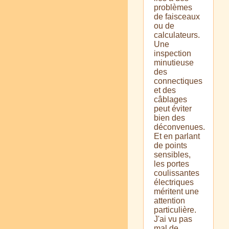
problèmes
de faisceaux
ou de
calculateurs.
Une
inspection
minutieuse
des
connectiques
et des
câblages
peut éviter
bien des
déconvenues.
Et en parlant
de points
sensibles,
les portes
coulissantes
électriques
méritent une
attention
particulière.
J'ai vu pas
mal de