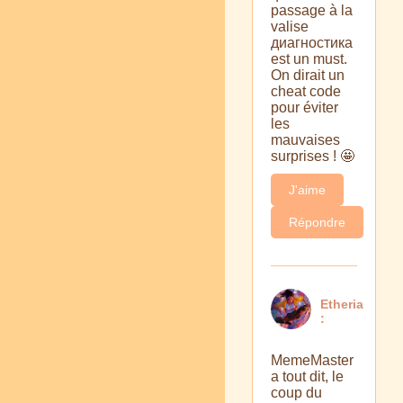
passage à la
valise
диагностика
est un must.
On dirait un
cheat code
pour éviter
les
mauvaises
surprises ! 🤩
J'aime
Répondre
Etheria
:
MemeMaster
a tout dit, le
coup du