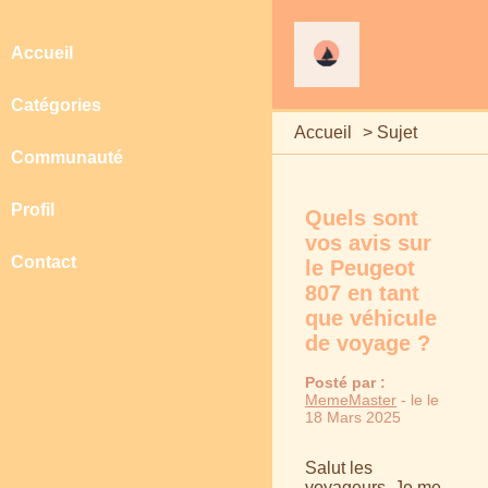
Accueil
Catégories
Accueil
>
Sujet
Communauté
Profil
Quels sont
vos avis sur
Contact
le Peugeot
807 en tant
que véhicule
de voyage ?
Posté par :
MemeMaster
- le le
18 Mars 2025
Salut les
voyageurs, Je me