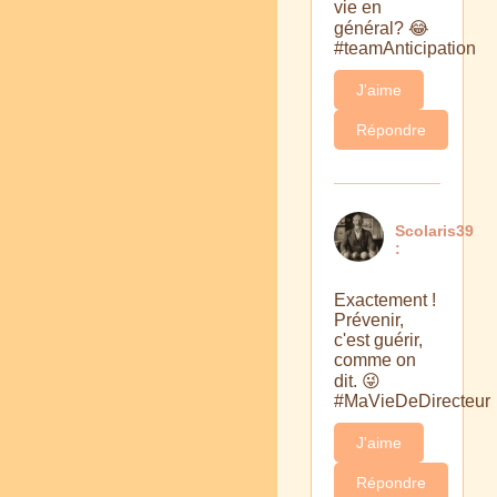
vie en
général? 😂
#teamAnticipation
J'aime
Répondre
Scolaris39
:
Exactement !
Prévenir,
c'est guérir,
comme on
dit. 😜
#MaVieDeDirecteur
J'aime
Répondre