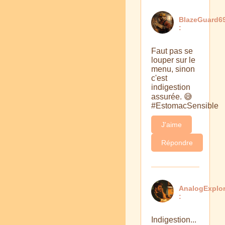
BlazeGuard6
:
Faut pas se
louper sur le
menu, sinon
c'est
indigestion
assurée. 😅
#EstomacSensible
J'aime
Répondre
AnalogExplor
:
Indigestion...