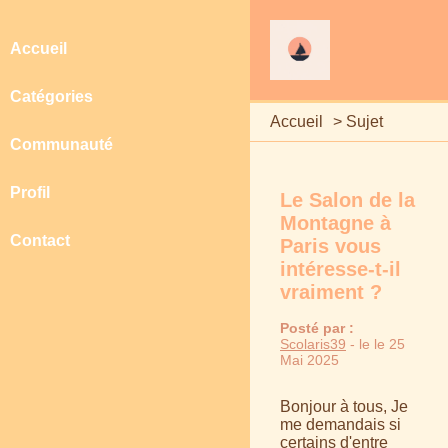
Accueil
Catégories
Accueil
>
Sujet
Communauté
Profil
Le Salon de la
Montagne à
Contact
Paris vous
intéresse-t-il
vraiment ?
Posté par :
Scolaris39
- le le 25
Mai 2025
Bonjour à tous, Je
me demandais si
certains d'entre