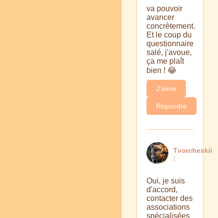
va pouvoir
avancer
concrètement.
Et le coup du
questionnaire
salé, j'avoue,
ça me plaît
bien ! 😂
J'aime
Répondre
Tvorcheskii
:
Oui, je suis
d'accord,
contacter des
associations
spécialisées