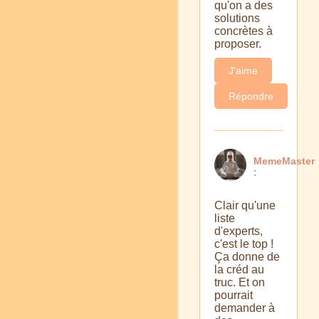
qu'on a des
solutions
concrètes à
proposer.
J'aime
Répondre
MemeMaster
:
Clair qu'une
liste
d'experts,
c'est le top !
Ça donne de
la créd au
truc. Et on
pourrait
demander à