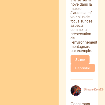
vite se sentir
noyé dans la
masse.
J'aurais aimé
voir plus de
focus sur des
aspects
comme la
préservation
de
l'environnement
montagnard,
par exemple.
J'aime
Répondre
BinaryZen29
:
Concernant