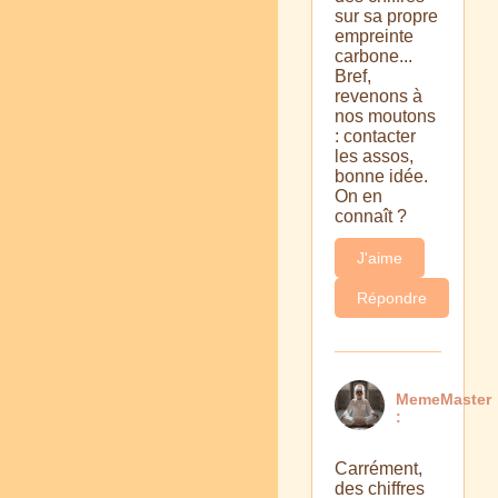
sur sa propre
empreinte
carbone...
Bref,
revenons à
nos moutons
: contacter
les assos,
bonne idée.
On en
connaît ?
J'aime
Répondre
MemeMaster
:
Carrément,
des chiffres