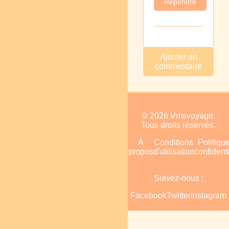
Répondre
Ajouter un
commentaire
© 2026 Vmsvoyage.
Tous droits réservés.
Accueil
Plan
À
Conditions
Politiqu
du
propos
d'utilisation
confidenti
site
Suivez-nous :
Facebook
Twitter
Instagram