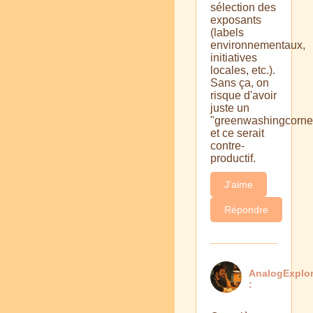
sélection des
exposants
(labels
environnementaux,
initiatives
locales, etc.).
Sans ça, on
risque d'avoir
juste un
"greenwashingcorner
et ce serait
contre-
productif.
J'aime
Répondre
AnalogExplor
: