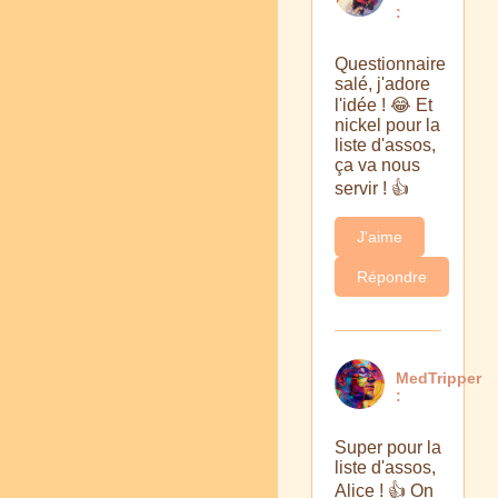
:
Questionnaire
salé, j'adore
l'idée ! 😂 Et
nickel pour la
liste d'assos,
ça va nous
servir ! 👍
J'aime
Répondre
MedTripper
:
Super pour la
liste d'assos,
Alice ! 👍 On