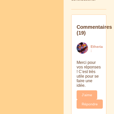
Commentaires
(19)
Etheria
:
Merci pour
vos réponses
! C'est très
utile pour se
faire une
idée.
J'aime
Répondre