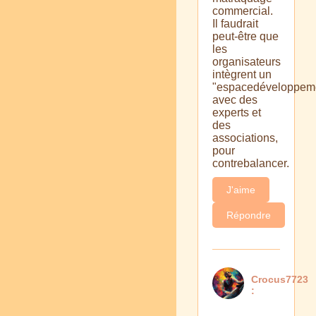
commercial.
Il faudrait
peut-être que
les
organisateurs
intègrent un
"espacedéveloppeme
avec des
experts et
des
associations,
pour
contrebalancer.
J'aime
Répondre
Crocus7723
: